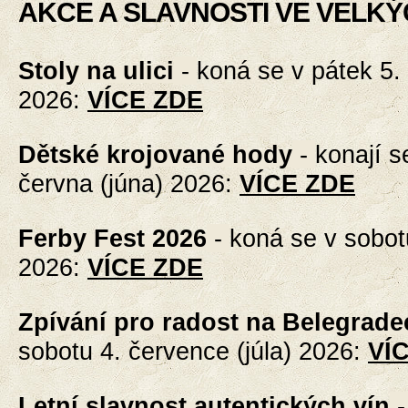
AKCE A SLAVNOSTI VE VELKÝ
Stoly na ulici
-
koná se v pátek 5.
2026
:
VÍCE ZDE
Dětské krojované hody
-
konají s
června (júna) 2026
:
VÍCE ZDE
Ferby Fest 2026
-
koná se v sobot
2026
:
VÍCE ZDE
Zpívání pro radost na Belegrade
sobotu 4. července (júla) 2026
:
VÍ
Letní slavnost autentických vín