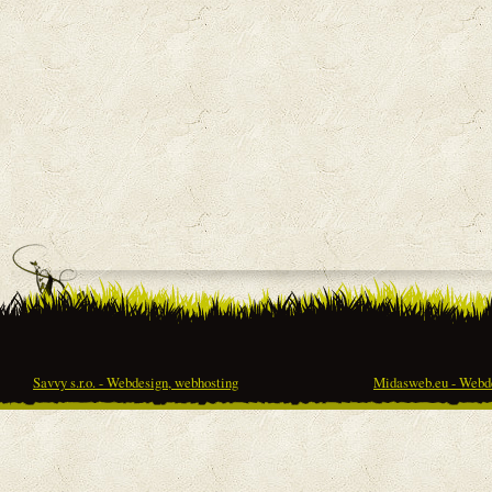
Savvy s.r.o. - Webdesign, webhosting
Midasweb.eu - Webde