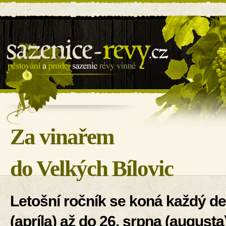
Sazenice révy - BILOVIN s.r.o.
Za vinařem
do Velkých Bílovic
Letošní ročník se koná každý d
(apríla) až do 26. srpna (augusta