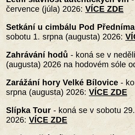
července (júla)
2026
:
VÍCE ZDE
Setkání u cimbálu Pod Předníma
sobotu 1. srpna (augusta) 2026
:
VÍ
Zahrávání hodů
- koná se
v neděl
(augusta) 2026 na hodovém sóle o
Zarážání hory Velké Bílovice
- k
srpna (augusta) 2026
:
VÍCE ZDE
Slípka Tour
- koná se
v sobotu 29.
2026
:
VÍCE ZDE