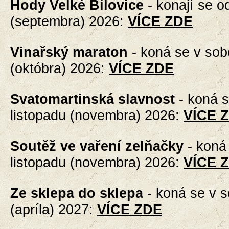
Hody Velké Bílovice
- konají se
od
(septembra) 2026
:
VÍCE ZDE
Vinařský maraton
-
koná se v sobo
(októbra) 2026
:
VÍCE ZDE
Svatomartinská slavnost
-
koná s
listopadu (novembra) 2026
:
VÍCE 
Soutěž ve vaření zelňačky
-
koná 
listopadu (novembra) 2026
:
VÍCE 
Ze sklepa do sklepa
-
koná se v s
(apríla) 2027
:
VÍCE ZDE