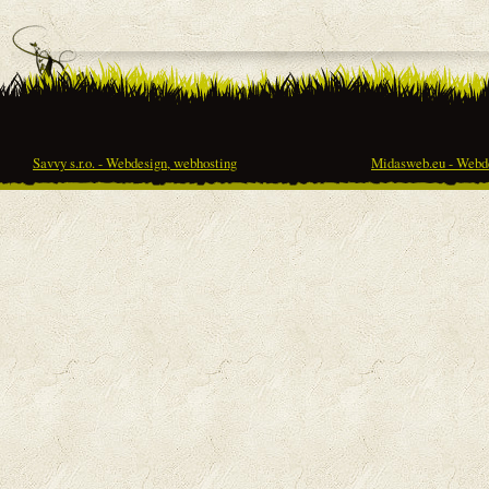
Savvy s.r.o. - Webdesign, webhosting
Midasweb.eu - Webde