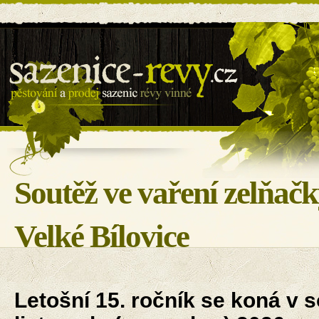
Sazenice révy - BILOVIN s.r.o.
Soutěž ve vaření zelňač
Velké Bílovice
Letošní 15. ročník se koná v s