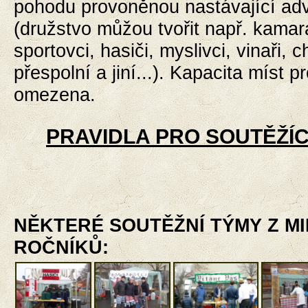
pohodu provoněnou nastávající ad
(družstvo můžou tvořit např. kamar
sportovci,
hasiči, myslivci, vinaři, c
přespolní a jiní...). Kapacita míst p
omezena.
PRAVIDLA PRO SOUTĚŽÍC
NĚKTERÉ SOUTĚŽNÍ TÝMY Z M
ROČNÍKŮ: