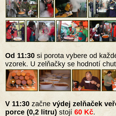
Od 11:30
si porota vybere od každ
vzorek
. U zelňačky se hodnotí chuť
V 11:30
začne
výdej zelňaček veř
porce
(
0,2 litru)
stojí
60 Kč
.