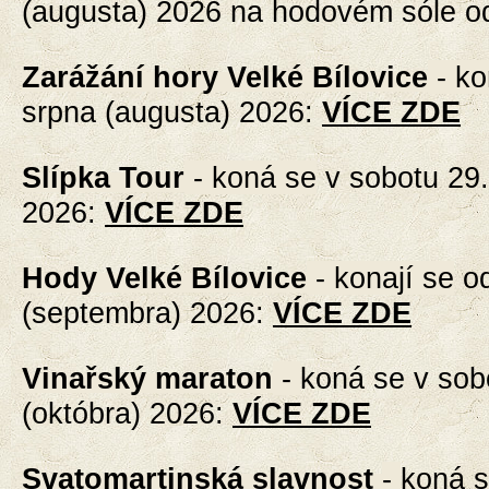
(augusta) 2026 na hodovém sóle o
Zarážání hory Velké Bílovice
- k
srpna (augusta) 2026
:
VÍCE ZDE
Slípka Tour
- koná se
v sobotu 29.
2026
:
VÍCE ZDE
Hody Velké Bílovice
- konají se
od
(septembra) 2026
:
VÍCE ZDE
Vinařský maraton
-
koná se v sobo
(októbra) 2026
:
VÍCE ZDE
Svatomartinská slavnost
-
koná s