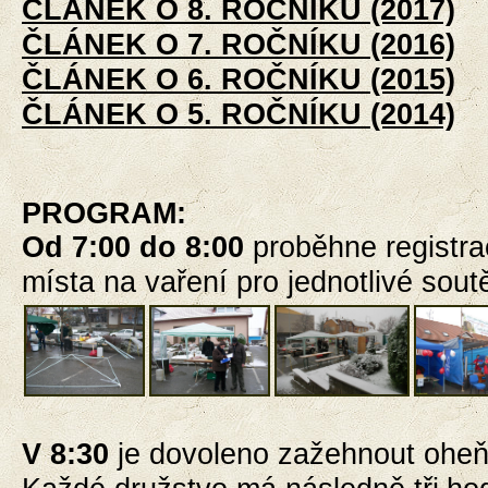
ČLÁNEK O 8. ROČNÍKU (2017)
ČLÁNEK O 7. ROČNÍKU (2016)
ČLÁNEK O 6. ROČNÍKU (2015)
ČLÁNEK O 5. ROČNÍKU (2014)
PROGRAM
:
Od 7:00 do 8:00
proběhne registra
místa na vaření pro jednotlivé sout
V 8:30
je dovoleno
zažehnout oheň