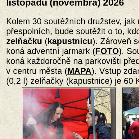
listopadu (novembra) 2026
Kolem 30 soutěžních družstev, jak 
přespolních, bude soutěžit o to, kdo
zelňačku
(
kapustnicu
). Zároveň s
koná adventní jarmark (
FOTO
).
So
koná
každoročně
na parkovišti př
v centru města (
MAPA
). Vstup zd
(0,2 l) zelňačky (kapustnice) je 60 