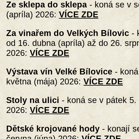
Ze sklepa do sklepa
-
koná se v s
(apríla) 2026
:
VÍCE ZDE
Za vinařem do Velkých Bílovic
-
od 16. dubna (apríla) až do 26. srp
2026
:
VÍCE ZDE
Výstava vín Velké Bílovice
-
koná
května (mája) 2026
:
VÍCE ZDE
Stoly na ulici
-
koná se v pátek 5.
2026
:
VÍCE ZDE
Dětské krojované hody
-
konají s
června (júna) 2026
:
VÍCE ZDE