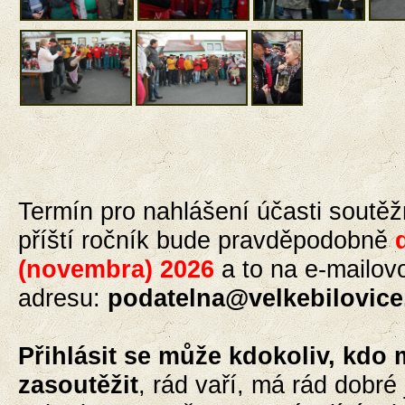
Termín pro nahlášení
účasti
soutěž
příští ročník bude pravděpodobně
(novembra) 2026
a to
na e-mailov
adresu:
podatelna@velkebilovice
Přihlásit se může kdokoliv, kdo 
zasoutěžit
, rád vaří, má rád dobré 