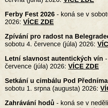
Ferby Fest 2026
-
koná se v sobot
2026
:
VÍCE ZDE
Zpívání pro radost na Belegrade
sobotu 4. července (júla) 2026
:
VÍ
Letní slavnost autentických vín
července (júla)
2026
:
VÍCE ZDE
Setkání u cimbálu Pod Předníma
sobotu 1. srpna (augusta) 2026
:
VÍ
Zahrávání hodů
- koná se
v neděl