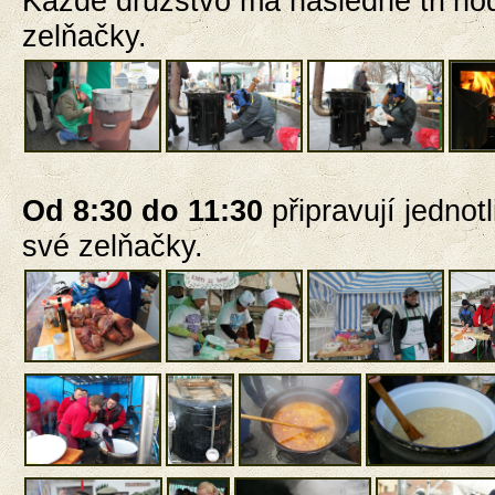
Každé družstvo má následně tři
ho
zelňačky.
Od 8:30 do 11:30
připravují
jednot
své zelňačky.