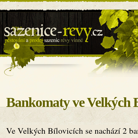
Sazenice révy - BILOVIN s.r.o.
Bankomaty ve Velkých B
Ve Velkých Bílovicích se nachází 2 b