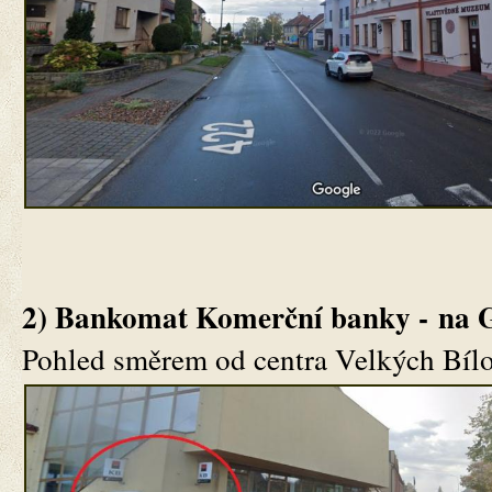
2) Bankomat Komerční banky -
na 
Pohled směrem od centra Velkých Bílo