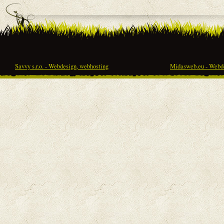
Savvy s.r.o. - Webdesign, webhosting
Midasweb.eu - Webde