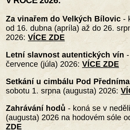
V ROCE 2026:
Za vinařem do Velkých Bílovic
-
od 16. dubna (apríla) až do 26. srp
2026
:
VÍCE ZDE
Letní slavnost autentických vín
července (júla)
2026
:
VÍCE ZDE
Setkání u cimbálu Pod Předníma
sobotu 1. srpna (augusta) 2026
:
VÍ
Zahrávání hodů
- koná se
v neděl
(augusta) 2026 na hodovém sóle o
ZDE