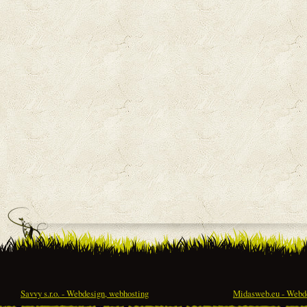
Savvy s.r.o. - Webdesign, webhosting
Midasweb.eu - Webde