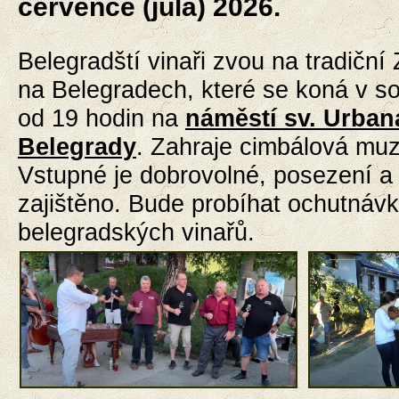
července (júla) 2026.
Belegradští vinaři zvou na tradiční
na Belegradech, které se koná v s
od 19 hodin na
náměstí sv. Urban
Belegrady
. Zahraje cimbálová muz
Vstupné je dobrovolné, posezení a
zajištěno. Bude probíhat ochutnávk
belegradských vinařů.