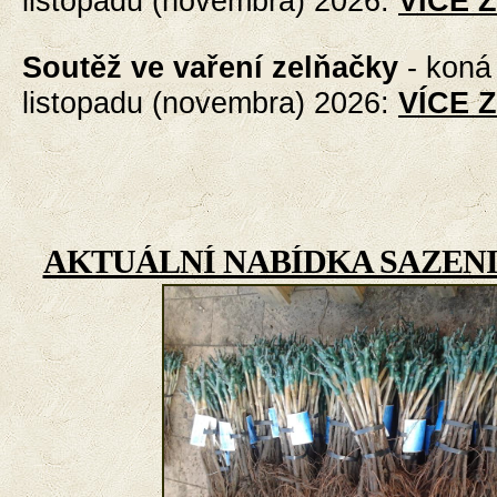
listopadu (novembra) 2026
:
VÍCE 
Soutěž ve vaření zelňačky
-
koná 
listopadu (novembra) 2026
:
VÍCE 
AKTUÁLNÍ NABÍDKA SAZENI