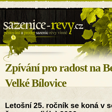
Sazenice révy - BILOVIN s.r.o.
Zpívání pro radost na B
Velké Bílovice
Letošní 25. ročník se koná v s