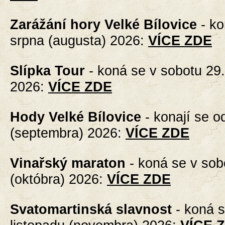
Zarážání hory Velké Bílovice
- k
srpna (augusta) 2026
:
VÍCE ZDE
Slípka Tour
- koná se
v sobotu 29.
2026
:
VÍCE ZDE
Hody Velké Bílovice
- konají se
od
(septembra) 2026
:
VÍCE ZDE
Vinařský maraton
-
koná se v sobo
(októbra) 2026
:
VÍCE ZDE
Svatomartinská slavnost
-
koná s