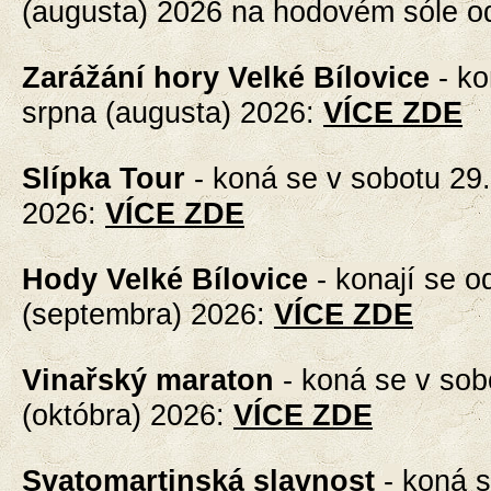
(augusta) 2026 na hodovém sóle o
Zarážání hory Velké Bílovice
- k
srpna (augusta) 2026
:
VÍCE ZDE
Slípka Tour
- koná se
v sobotu 29.
2026
:
VÍCE ZDE
Hody Velké Bílovice
- konají se
od
(septembra) 2026
:
VÍCE ZDE
Vinařský maraton
-
koná se v sobo
(októbra) 2026
:
VÍCE ZDE
Svatomartinská slavnost
-
koná s