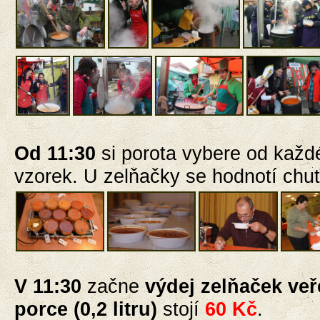
Od 11:30
si porota vybere od každ
vzorek
. U zelňačky se hodnotí chuť
V 11:30
začne
výdej zelňaček veř
porce
(
0,2 litru)
stojí
60 Kč
.