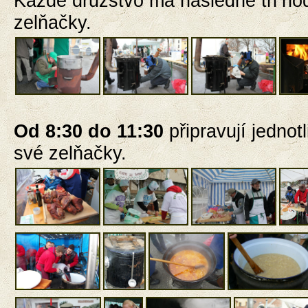
Každé družstvo má následně tři
ho
zelňačky.
Od 8:30 do 11:30
připravují
jednot
své zelňačky.