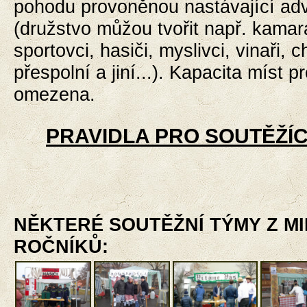
pohodu provoněnou nastávající ad
(družstvo můžou tvořit např. kamar
sportovci,
hasiči, myslivci, vinaři, c
přespolní a jiní...). Kapacita míst p
omezena.
PRAVIDLA PRO SOUTĚŽÍC
NĚKTERÉ SOUTĚŽNÍ TÝMY Z M
ROČNÍKŮ: