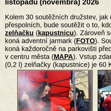
listopadu (novembra) 2026
Kolem 30 soutěžních družstev, jak 
přespolních, bude soutěžit o to, kdo
zelňačku
(
kapustnicu
). Zároveň s
koná adventní jarmark (
FOTO
).
So
koná
každoročně
na parkovišti př
v centru města (
MAPA
). Vstup zd
(0,2 l) zelňačky (kapustnice) je 60 