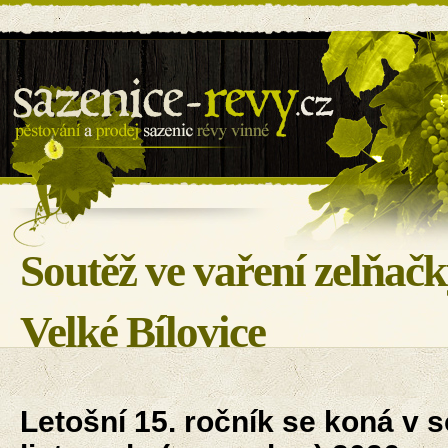
Sazenice révy - BILOVIN s.r.o.
Soutěž ve vaření zelňač
Velké Bílovice
Letošní 15. ročník se koná v s