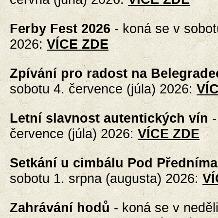
Ferby Fest 2026
-
koná se v sobot
2026
:
VÍCE ZDE
Zpívání pro radost na Belegrade
sobotu 4. července (júla) 2026
:
VÍ
Letní slavnost autentických vín
července (júla)
2026
:
VÍCE ZDE
Setkání u cimbálu Pod Předníma
sobotu 1. srpna (augusta) 2026
:
VÍ
Zahrávání hodů
- koná se
v neděl