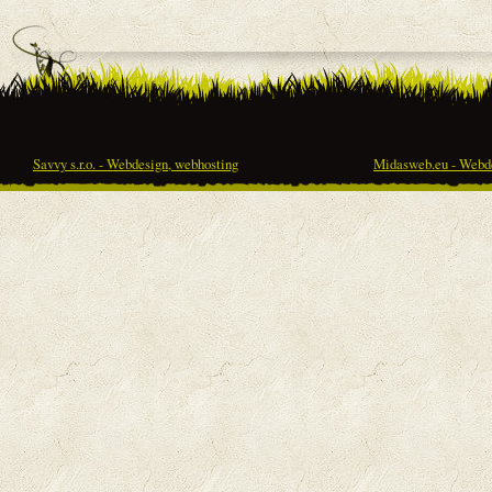
Savvy s.r.o. - Webdesign, webhosting
Midasweb.eu - Webde