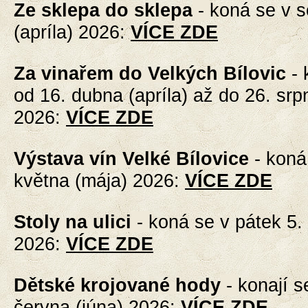
Ze sklepa do sklepa
-
koná se v s
(apríla) 2026
:
VÍCE ZDE
Za vinařem do Velkých Bílovic
-
od 16. dubna (apríla) až do 26. srp
2026
:
VÍCE ZDE
Výstava vín Velké Bílovice
-
koná
května (mája) 2026
:
VÍCE ZDE
Stoly na ulici
-
koná se v pátek 5.
2026
:
VÍCE ZDE
Dětské krojované hody
-
konají s
června (júna) 2026
:
VÍCE ZDE