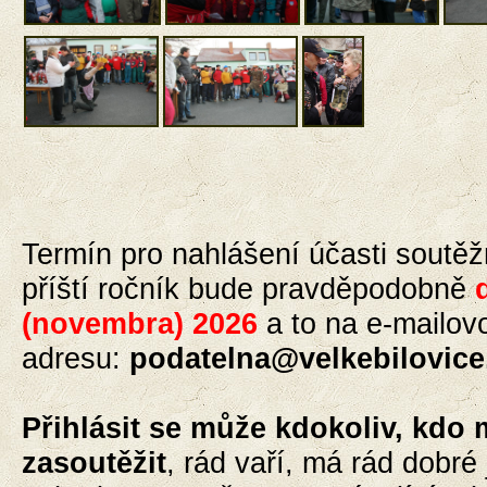
Termín pro nahlášení
účasti
soutěž
příští ročník bude pravděpodobně
(novembra) 2026
a to
na e-mailov
adresu:
podatelna@velkebilovice
Přihlásit se může kdokoliv, kdo 
zasoutěžit
, rád vaří, má rád dobré 