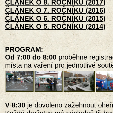
ČLÁNEK O 8. ROČNÍKU (2017)
ČLÁNEK O 7. ROČNÍKU (2016)
ČLÁNEK O 6. ROČNÍKU (2015)
ČLÁNEK O 5. ROČNÍKU (2014)
PROGRAM
:
Od 7:00 do 8:00
proběhne registra
místa na vaření pro jednotlivé sout
V 8:30
je dovoleno
zažehnout oheň