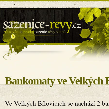
Sazenice révy - BILOVIN s.r.o.
Bankomaty ve Velkých B
Ve Velkých Bílovicích se nachází 2 b