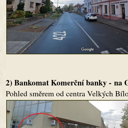
2) Bankomat Komerční banky -
na 
Pohled směrem od centra Velkých Bílo