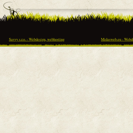
Savvy s.r.o. - Webdesign, webhosting
Midasweb.eu - Webde