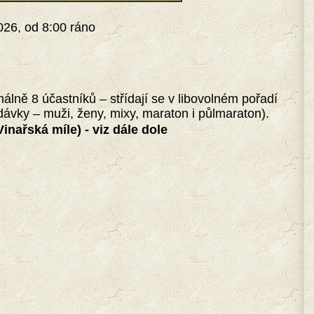
026, od 8:00 ráno
lně 8 účastníků – střídají se v libovolném pořadí
edávky – muži, ženy, mixy, maraton i půlmaraton).
inařská míle) - viz dále dole