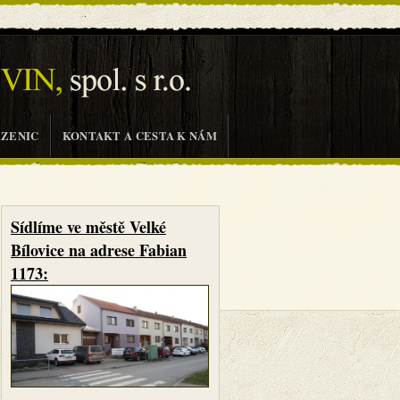
AZENIC
KONTAKT A CESTA K NÁM
Sídlíme ve městě Velké
Bílovice na adrese Fabian
1173: