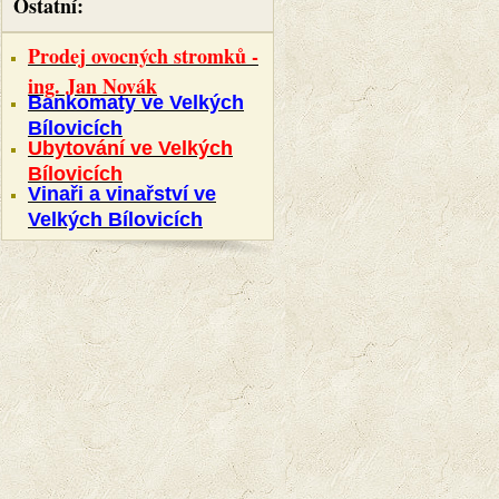
Ostatní:
Prodej ovocných stromků -
ing. Jan Novák
Bankomaty ve Velkých
Bílovicích
Ubytování ve Velkých
Bílovicích
Vinaři a vinařství ve
Velkých Bílovicích