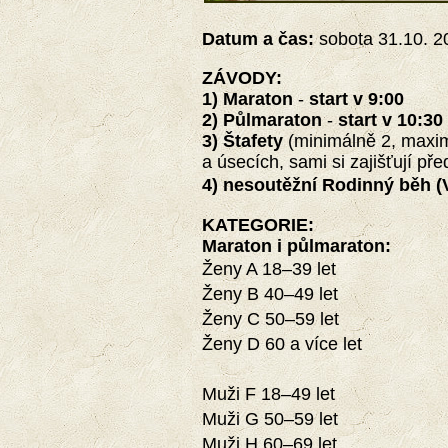
Datum a čas:
sobota 31.10. 2
ZÁVODY
:
1) Maraton
-
start v 9:00
2) Půlmaraton
-
start v 10:30
3) Štafety
(minimálně 2, maximá
a úsecích, sami si zajišťují př
4) nesoutěžní Rodinný běh (V
KATEGORIE:
Maraton i půlmaraton:
Ženy A 18–39 let
Ženy B 40–49 let
Ženy C 50–59 let
Ženy D 60 a více let
Muži F 18–49 let
Muži G 50–59 let
Muži H 60–69 let