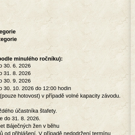
egorie
tegorie
odle minulého ročníku):
do 30. 6. 2026
do 31. 8. 2026
do 30. 9. 2026
do 30. 10. 2026 do 12:00 hodin
ě (pouze hotovost) v případě volné kapacity závodu.
ždého účastníka štafety.
e do 31. 8. 2026.
čet
Báječných žen v běhu
ů od přihlášení. V případě nedodržení termínu