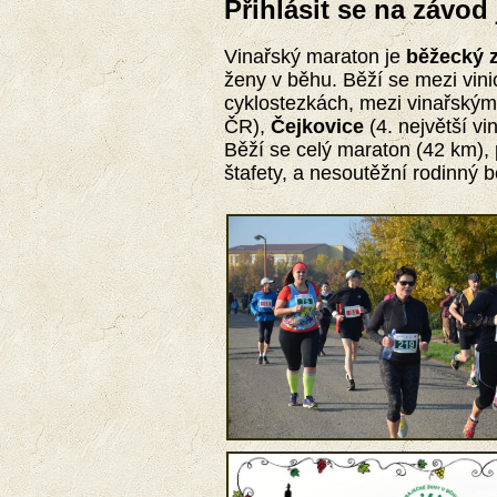
Přihlásit se na závod
Vinařský maraton je
běžecký 
ženy v běhu. Běží se mezi vini
cyklostezkách, mezi vinařský
ČR),
Čejkovice
(4. největší v
Běží se celý maraton (42 km), p
štafety, a nesoutěžní rodinný 