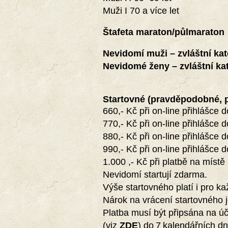
Muži I 70 a více let
Štafeta maraton/půlmaraton
Nevidomí muži – zvláštní kat
Nevidomé ženy – zvláštní ka
Startovné (pravděpodobné, p
660,- Kč při on-line přihlášce 
770,- Kč při on-line přihlášce 
880,- Kč při on-line přihlášce 
990,- Kč při on-line přihlášce 
1.000 ,- Kč při platbě na míst
Nevidomí startují zdarma.
Výše startovného platí i pro ka
Nárok na vrácení startovného j
Platba musí být připsána na ú
(viz
ZDE
)
do
7
kalendářních dn