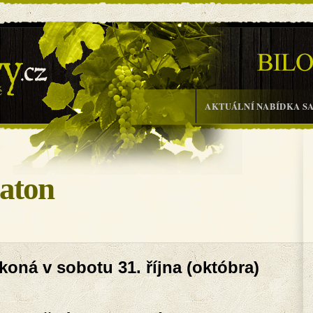
.r.o.
AKTUÁLNÍ NABÍDKA S
aton
 koná v sobotu 31. října (októbra)