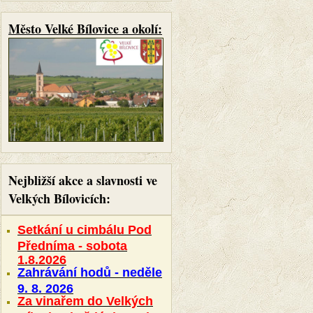
Město Velké Bílovice a okolí:
Nejbližší akce a slavnosti ve
Velkých Bílovicích:
Setkání u cimbálu Pod
Předníma - sobota
1.8.2026
Zahrávání hodů - neděle
9. 8. 2026
Za vinařem do Velkých