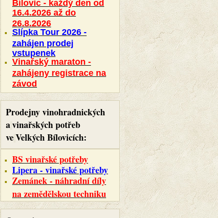
Bílovic - každý den od
16.4.2026 až do
26.8.2026
Slípka Tour 2026 -
zahájen prodej
vstupenek
Vinařský maraton -
zahájeny registrace na
závod
Prodejny vinohradnických
a
vinařských potřeb
ve
Velkých Bílovicích:
BS vinařské potřeby
Lipera - vinařské potřeby
Zemánek - náhradní díly
na zemědělskou techniku