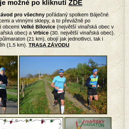
 je možné po kliknutí
ZDE
závod pro všechny
pořádaný spolkem Báječné
cemi a vinnými sklepy, a to převážně po
mi obcemi
Velké Bílovice
(největší vinařská obec v
inařská obec) a
Vrbice
(30. největší vinařská obec).
ůlmaraton (21 km), obojí jak jednotlivci, tak i
běh (1,5 km).
TRASA ZÁVODU