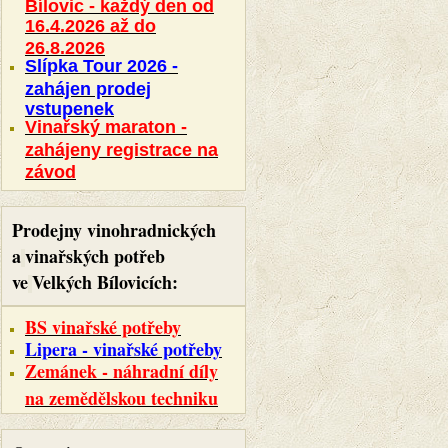
Bílovic - každý den od
16.4.2026 až do
26.8.2026
Slípka Tour 2026 -
zahájen prodej
vstupenek
Vinařský maraton -
zahájeny registrace na
závod
Prodejny vinohradnických
a
vinařských potřeb
ve
Velkých Bílovicích:
BS vinařské potřeby
Lipera - vinařské potřeby
Zemánek - náhradní díly
na zemědělskou techniku