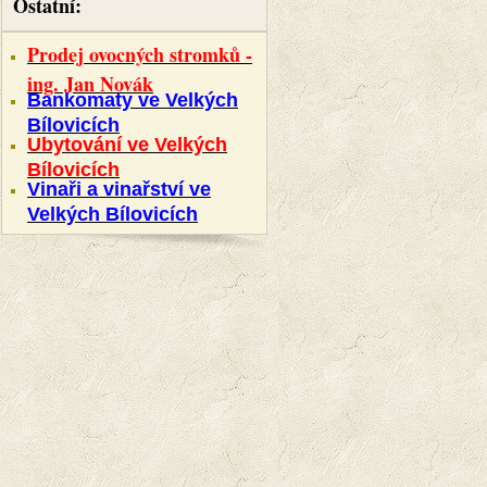
Ostatní:
Prodej ovocných stromků -
ing. Jan Novák
Bankomaty ve Velkých
Bílovicích
Ubytování ve Velkých
Bílovicích
Vinaři a vinařství ve
Velkých Bílovicích