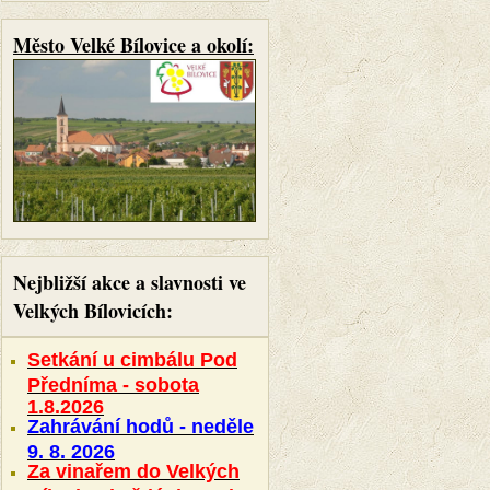
Město Velké Bílovice a okolí:
Nejbližší akce a slavnosti ve
Velkých Bílovicích:
Setkání u cimbálu Pod
Předníma - sobota
1.8.2026
Zahrávání hodů - neděle
9. 8. 2026
Za vinařem do Velkých