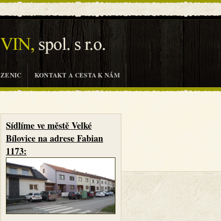
AZENIC
KONTAKT A CESTA K NÁM
Sídlíme ve městě Velké
Bílovice na adrese Fabian
1173: