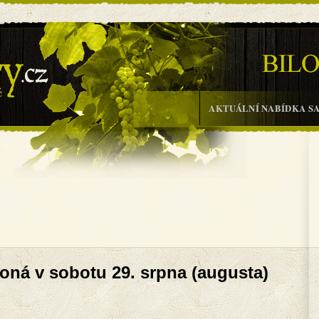
.r.o.
AKTUÁLNÍ NABÍDKA S
koná v sobotu 29. srpna (augusta)