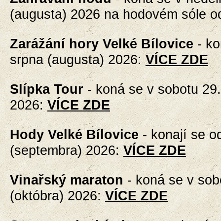
(augusta) 2026 na hodovém sóle o
Zarážání hory Velké Bílovice
- k
srpna (augusta) 2026
:
VÍCE ZDE
Slípka Tour
- koná se
v sobotu 29.
2026
:
VÍCE ZDE
Hody Velké Bílovice
- konají se
od
(septembra) 2026
:
VÍCE ZDE
Vinařský maraton
-
koná se v sobo
(októbra) 2026
:
VÍCE ZDE