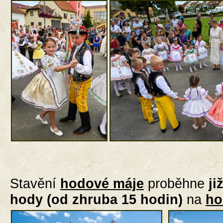
Stavění
hodové máje
proběhne
ji
hody (od zhruba 15 hodin)
na
ho