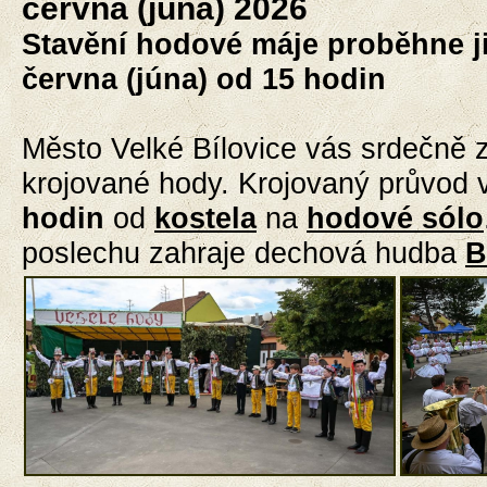
června (júna) 2026
Stavění hodové máje proběhne ji
června (júna) od 15 hodin
Město Velké Bílovice vás srdečně 
krojované hody. Krojovaný průvod 
hodin
od
kostela
na
hodové sólo
poslechu zahraje dechová hudba
B