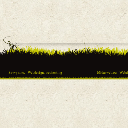
Savvy s.r.o. - Webdesign, webhosting
Midasweb.eu - Webde