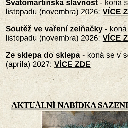
Svatomartinská slavnost
-
koná s
listopadu (novembra) 2026
:
VÍCE 
Soutěž ve vaření zelňačky
-
koná 
listopadu (novembra) 2026
:
VÍCE 
Ze sklepa do sklepa
-
koná se v s
(apríla) 2027
:
VÍCE ZDE
AKTUÁLNÍ NABÍDKA SAZENI