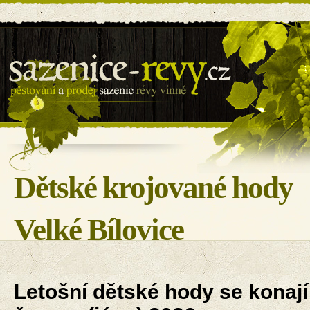
Sazenice révy - BILOVIN s.r.o.
Dětské krojované hody
Velké Bílovice
Letošní dětské hody se konají 