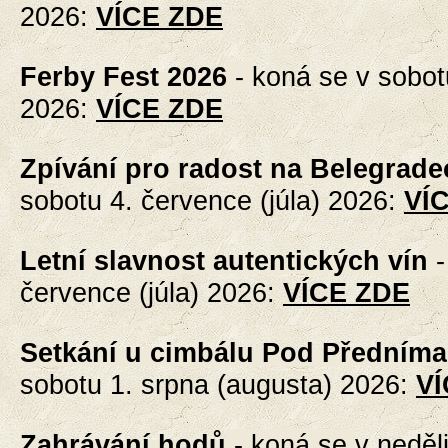
2026
:
VÍCE ZDE
Ferby Fest 2026
-
koná se v sobot
2026
:
VÍCE ZDE
Zpívání pro radost na Belegrade
sobotu 4. července (júla) 2026
:
VÍ
Letní slavnost autentických vín
července (júla)
2026
:
VÍCE ZDE
Setkání u cimbálu Pod Předníma
sobotu 1. srpna (augusta) 2026
:
VÍ
Zahrávání hodů
- koná se
v neděl