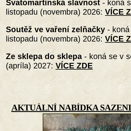
Svatomartinská slavnost
-
koná s
listopadu (novembra) 2026
:
VÍCE 
Soutěž ve vaření zelňačky
-
koná 
listopadu (novembra) 2026
:
VÍCE 
Ze sklepa do sklepa
-
koná se v s
(apríla) 2027
:
VÍCE ZDE
AKTUÁLNÍ NABÍDKA SAZENI