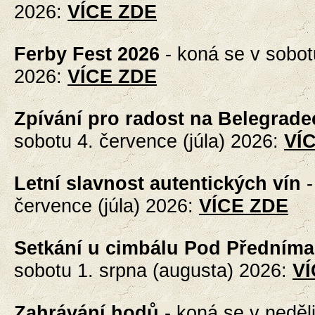
2026
:
VÍCE ZDE
Ferby Fest 2026
-
koná se v sobot
2026
:
VÍCE ZDE
Zpívání pro radost na Belegrade
sobotu 4. července (júla) 2026
:
VÍ
Letní slavnost autentických vín
července (júla)
2026
:
VÍCE ZDE
Setkání u cimbálu Pod Předníma
sobotu 1. srpna (augusta) 2026
:
VÍ
Zahrávání hodů
- koná se
v neděl