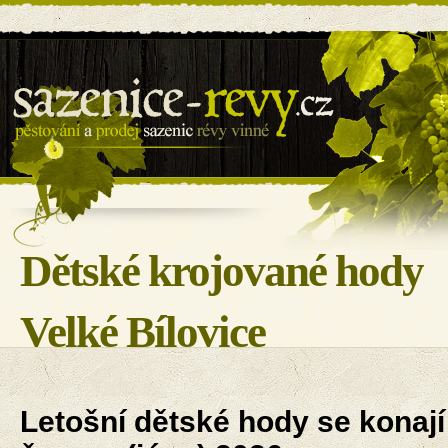
Sazenice révy - BILOVIN s.r.o.
Dětské krojované hody
Velké Bílovice
Letošní dětské hody se konají 