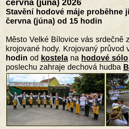
června (júna) 2026
Stavění hodové máje proběhne ji
června (júna) od 15 hodin
Město Velké Bílovice vás srdečně 
krojované hody. Krojovaný průvod 
hodin
od
kostela
na
hodové sólo
poslechu zahraje dechová hudba
B