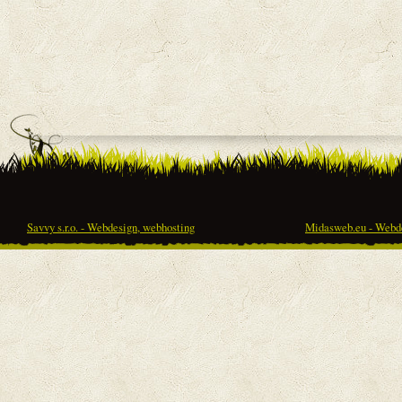
Savvy s.r.o. - Webdesign, webhosting
Midasweb.eu - Webde