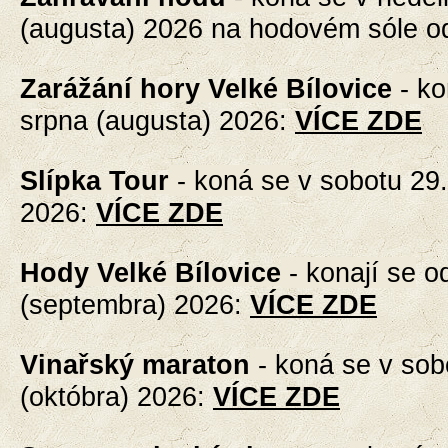
(augusta) 2026 na hodovém sóle o
Zarážání hory Velké Bílovice
- k
srpna (augusta) 2026
:
VÍCE ZDE
Slípka Tour
- koná se
v sobotu 29.
2026
:
VÍCE ZDE
Hody Velké Bílovice
- konají se
od
(septembra) 2026
:
VÍCE ZDE
Vinařský maraton
-
koná se v sobo
(októbra) 2026
:
VÍCE ZDE