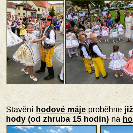
Stavění
hodové máje
proběhne
ji
hody (od zhruba 15 hodin)
na
ho